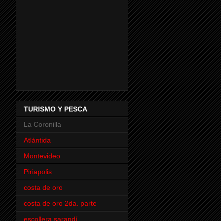
TURISMO Y PESCA
La Coronilla
Atlántida
Montevideo
Piriapolis
costa de oro
costa de oro 2da. parte
escollera sarandí