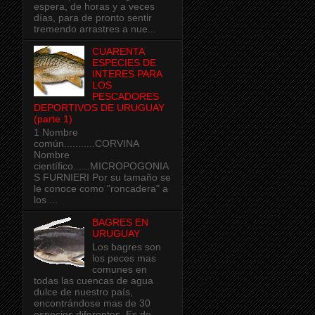
espera, de horas y a veces
días, para de pronto sentir
tremendo arrastres a nue...
CUARENTA
ESPECIES DE
INTERES PARA
LOS
PESCADORES
DEPORTIVOS DE URUGUAY
(parte 1)
1 Nombre
común...........CORVINA
Nombre
científico......MICROPOGONIA
S FURNIERI Por su tamaño se
le conoce como "roncadera" a
los ...
BAGRES EN
URUGUAY
Los bagres son
los peces mas
comunes en
todas las cuencas de agua
dulce de nuestro país,
encontrándose mas de 30
especies diferentes. Es de ...