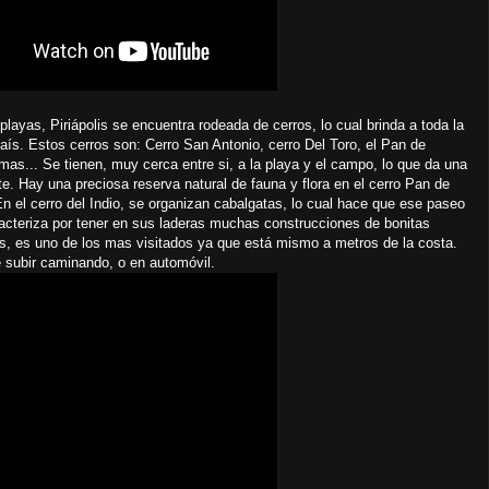
yas, Piriápolis se encuentra rodeada de cerros, lo cual brinda a toda la
país. Estos cerros son: Cerro San Antonio, cerro Del Toro, el Pan de
imas... Se tienen, muy cerca entre si, a la playa y el campo, lo que da una
e. Hay una preciosa reserva natural de fauna y flora en el cerro Pan de
 el cerro del Indio, se organizan cabalgatas, lo cual hace que ese paseo
racteriza por tener en sus laderas muchas construcciones de bonitas
és, es uno de los mas visitados ya que está mismo a metros de la costa.
e subir caminando, o en automóvil.