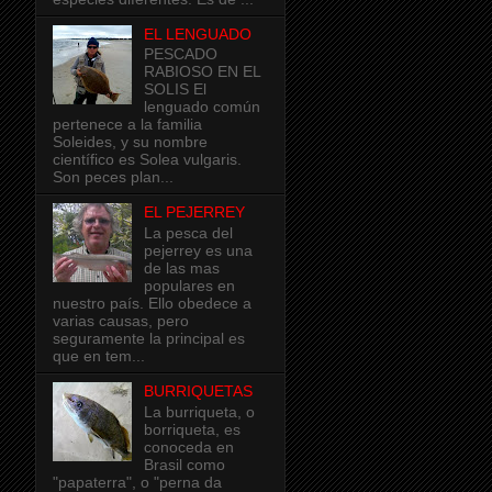
EL LENGUADO
PESCADO
RABIOSO EN EL
SOLIS El
lenguado común
pertenece a la familia
Soleides, y su nombre
científico es Solea vulgaris.
Son peces plan...
EL PEJERREY
La pesca del
pejerrey es una
de las mas
populares en
nuestro país. Ello obedece a
varias causas, pero
seguramente la principal es
que en tem...
BURRIQUETAS
La burriqueta, o
borriqueta, es
conoceda en
Brasil como
"papaterra", o "perna da