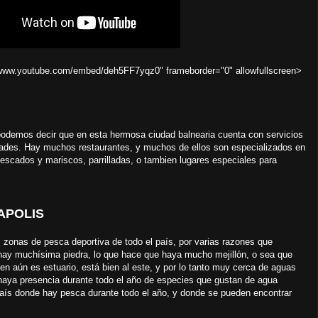
/www.youtube.com/embed/deh5FF7yqz0" frameborder="0" allowfullscreen>
podemos decir que en esta hermosa ciudad balnearia cuenta con servicios
idades. Hay muchos restaurantes, y muchos de ellos son especializados en
pescados y mariscos, parrilladas, o tambien lugares especiales para
POLIS
onas de pesca deportiva de todo el país, por varias razones que
hay muchísima piedra, lo que hace que haya mucho mejillón, o sea que
n aún es estuario, está bien al este, y por lo tanto muy cerca de aguas
haya presencia durante todo el año de especies que gustan de agua
país donde hay pesca durante todo el año, y donde se pueden encontrar