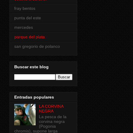
fray bentos
punta del este
mercedes
parque del plata
san gregorio de polanco
Buscar este blog
Entradas populares
LA CORVINA
NEGRA
La pesca de la
corvina negra
(Pogonia
chromis), supone larga