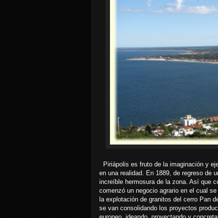
Piriápolis es fruto de la imaginación y ej
en una realidad. En 1889, de regreso de 
increíble hermosura de la zona. Así que 
comenzó un negocio agrario en el cual se
la explotación de granitos del cerro Pan
se van consolidando los proyectos producti
europeo, ideando, proyectando y concretan