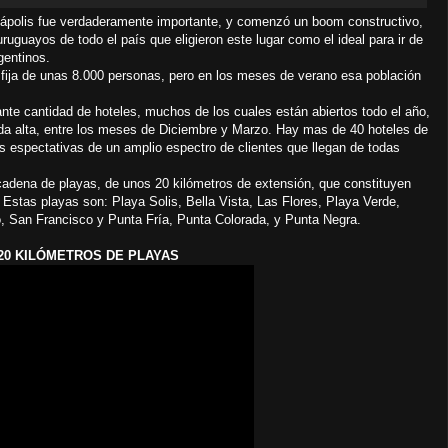
iápolis fue verdaderamente importante, y comenzó un boom constructivo,
uguayos de todo el país que eligieron este lugar como el ideal para ir de
gentinos.
fija de unas 8.000 personas, pero en los meses de verano esa población
e cantidad de hoteles, muchos de los cuales están abiertos todo el año,
ada alta, entre los meses de Diciembre y Marzo. Hay mas de 40 hoteles de
s espectativas de un amplio espectro de clientes que llegan de todas
ena de playas, de unos 20 kilómetros de extensión, que constituyen
Estas playas son: Playa Solis, Bella Vista, Las Flores, Playa Verde,
, San Francisco y Punta Fría, Punta Colorada, y Punta Negra.
 20 KILÓMETROS DE PLAYAS