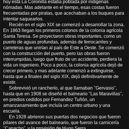
hoy está La Coronilla estaba poblada por indígenas
nómadas. Mas adelante en el tiempo, esas costas fueron
frecuentadas por piratas, que acechaban a los buques para
intentar saquearlos.
Recién en el siglo XlX se comenzó a desarrollar la zona.
En 1863 llegan los primeros colonos de la colonia agrícola
Santa Teresa. Se proyectaron obras importantes, como un
puerto de aguas profundas, además de ferrocarriles y
carreteras que unirían al país de Este a Oeste. Se comenzó
con la construcción del puerto, pero las obras fueron
interrumpidas, luego que fruto de un accidente, perdiera la
vida un ingeniero. Poco a poco, la colonia agrícola dejó de
crecer primero, y mas adelante comenzó a extinguirse,
hasta que a finales del siglo XIX, dejó definitivamente de
existir.
Sobrevivió un rancherío, al que llamaban "Gervasio",
hasta que en 1908 se diseñó el balneario "Las Maravillas",
en predios cedidos por Fernandez Tuñón, un
amanzanamiento que incluía un centro urbano y una
escuela.
En 1928 abrieron sus puertas dos negocios que fueron
pilares del avance del balneario, que fueron la carnicería
"Capacho", y la provisión de Hugo Serra.