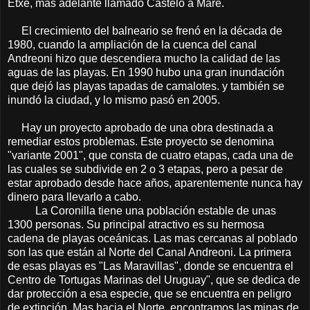
Etxe, mas adelante llamado Castelo a Mare.
El crecimiento del balneario se frenó en la década de
1980, cuando la ampliación de la cuenca del canal
Andreoni hizo que descendiera mucho la calidad de las
aguas de las playas. En 1990 hubo una gran inundación
que dejó las playas tapadas de camalotes. y también se
inundó la ciudad, y lo mismo pasó en 2005.
Hay un proyecto aprobado de una obra destinada a
remediar estos problemas. Este proyecto se denomina
"variante 2001", que consta de cuatro etapas, cada una de
las cuales se subdivide en 2 o 3 etapas, pero a pesar de
estar aprobado desde hace años, aparentemente nunca hay
dinero para llevarlo a cabo.
La Coronilla tiene una población estable de unas
1300 personas. Su principal atractivo es su hermosa
cadena de playas oceánicas. Las mas cercanas al poblado
son las que están al Norte del Canal Andreoni. La primera
de esas playas es "Las Maravillas", donde se encuentra el
Centro de Tortugas Marinas del Uruguay", que se dedica de
dar protección a esa especie, que se encuentra en peligro
de extinción. Mas hacia el Norte, encontramos las minas de